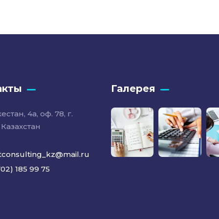
акты
Галерея
естан, 4а, оф. 78, г.
 Казахстан
tconsulting_kz@mail.ru
702) 185 99 75