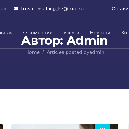
тан
trustconsulting_kz@mail.ru
Остави
авная
О компании
Услуги
Новости
Ко
Автор:
Admin
Home
Articles posted byadmin