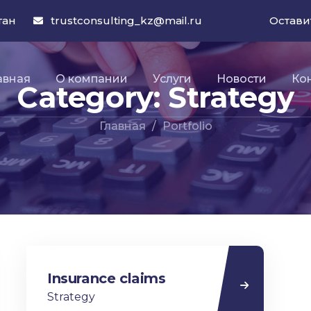
тан
trustconsulting_kz@mail.ru
Остави
авная
О компании
Услуги
Новости
Ко
Category:
Strategy
Главная
Portfolio
Insurance claims
Strategy