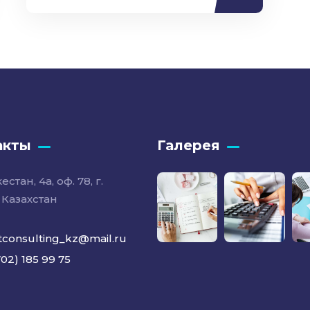
акты
Галерея
естан, 4а, оф. 78, г.
 Казахстан
tconsulting_kz@mail.ru
702) 185 99 75